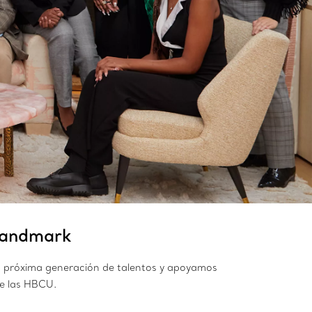
 Landmark
la próxima generación de talentos y apoyamos
de las HBCU.