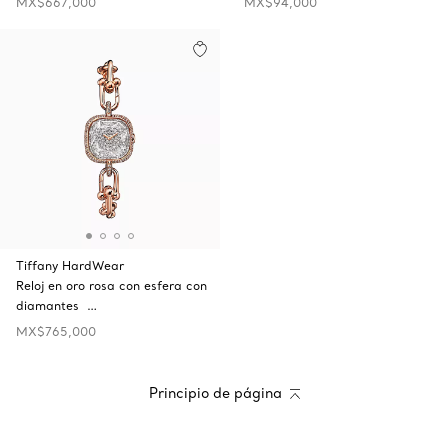
MX$667,000
MX$94,000
Tiffany HardWear
Reloj en oro rosa con esfera con
diamantes …
MX$765,000
Principio de página