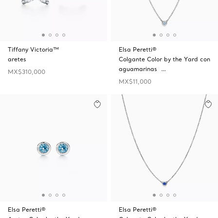
Tiffany Victoria™
Elsa Peretti®
aretes
Colgante Color by the Yard con
aguamarinas …
MX$310,000
MX$11,000
Elsa Peretti®
Elsa Peretti®