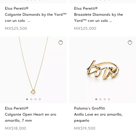
Elsa Peretti®
Elsa Peretti®
Colgante Diamonds by the Yard™
Brazalete Diamonds by the
con un solo …
Yard™ con un solo …
MX$25,500
MX$25,000
Elsa Peretti®
Paloma's Graffiti
Colgante Open Heart en oro
Anillo Love en oro amarillo,
amarillo, 7 mm
pequeño
MX$18,000
MX$19,500