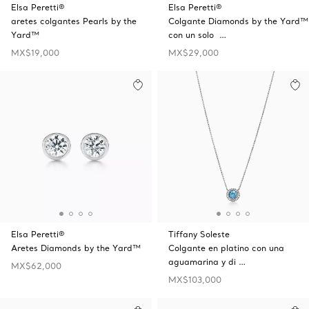
Elsa Peretti®
Elsa Peretti®
aretes colgantes Pearls by the
Colgante Diamonds by the Yard™
Yard™
con un solo …
MX$19,000
MX$29,000
Elsa Peretti®
Tiffany Soleste
Aretes Diamonds by the Yard™
Colgante en platino con una
aguamarina y di …
MX$62,000
MX$103,000