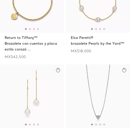
Return to Tiffany™
Elsa Peretti®
Brazalete con cuentas y placa
brazalete Pearls by the Yard™
estilo corazó …
MX$18,000
MX$42,500