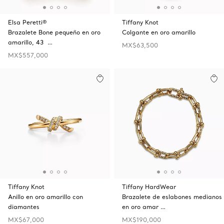
Elsa Peretti®
Tiffany Knot
Brazalete Bone pequeño en oro
Colgante en oro amarillo
amarillo, 43 …
MX$63,500
MX$557,000
Tiffany Knot
Tiffany HardWear
Anillo en oro amarillo con
Brazalete de eslabones medianos
diamantes
en oro amar …
MX$67,000
MX$190,000