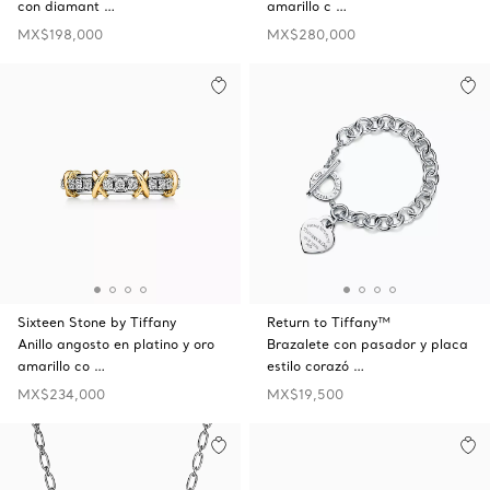
con diamant …
amarillo c …
MX$198,000
MX$280,000
Sixteen Stone by Tiffany
Return to Tiffany™
Anillo angosto en platino y oro
Brazalete con pasador y placa
amarillo co …
estilo corazó …
MX$234,000
MX$19,500