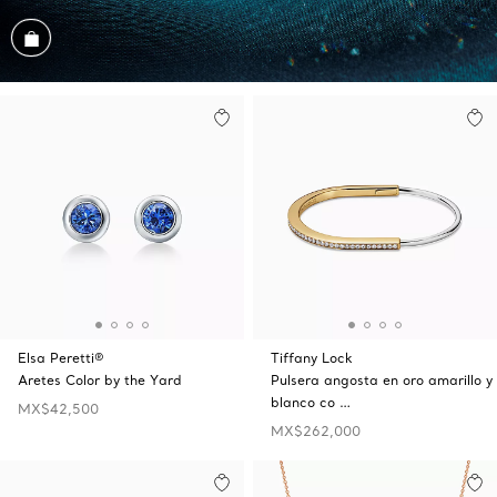
Conozca el look
Elsa Peretti®
Tiffany Lock
Aretes Color by the Yard
Pulsera angosta en oro amarillo y
blanco co …
MX$42,500
MX$262,000