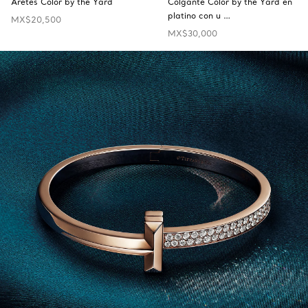
Aretes Color by the Yard
Colgante Color by the Yard en
platino con u …
MX$20,500
MX$30,000