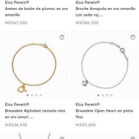
Elsa Peretti®
Elsa Peretti®
Aretes de botón de plumas en oro
Broche Amapola en oro amarillo
amarillo
con seda roj …
MX$67,000
MX$86,500
Elsa Peretti®
Elsa Peretti®
Brazalete Alphabet tamaño mini
Brazalete Open Heart en plata
en oro amari …
fina
MX$34,500
MX$5,800