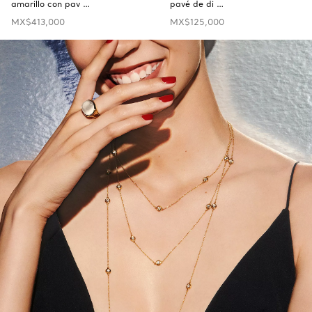
amarillo con pav …
pavé de di …
MX$413,000
MX$125,000