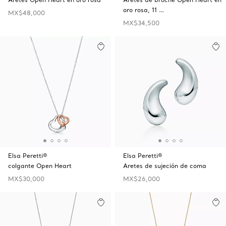
oro rosa, 11 …
MX$48,000
MX$34,500
Elsa Peretti®
Elsa Peretti®
colgante Open Heart
Aretes de sujeción de coma
MX$30,000
MX$26,000