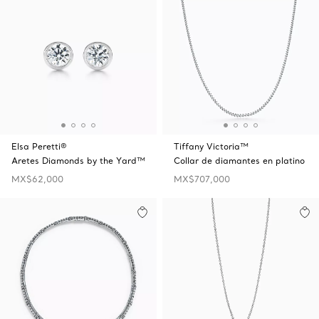
Elsa Peretti®
Tiffany Victoria™
Aretes Diamonds by the Yard™
Collar de diamantes en platino
MX$62,000
MX$707,000