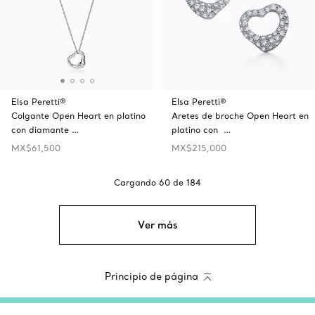
Elsa Peretti®
Elsa Peretti®
Colgante Open Heart en platino
Aretes de broche Open Heart en
con diamante …
platino con …
MX$61,500
MX$215,000
Cargando
60
de
184
Ver más
Principio de página