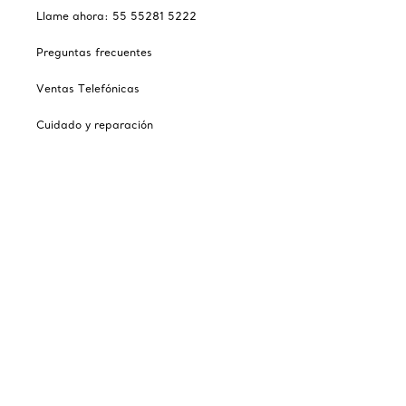
Llame ahora: 55 55281 5222
Preguntas frecuentes
Ventas Telefónicas
Cuidado y reparación
Catálogos
Suscribirse a lista de correos electrónicos de Tiffany
Nuestra empresa
Sitios relacionados con Tiffany
Escoger ubicación: México