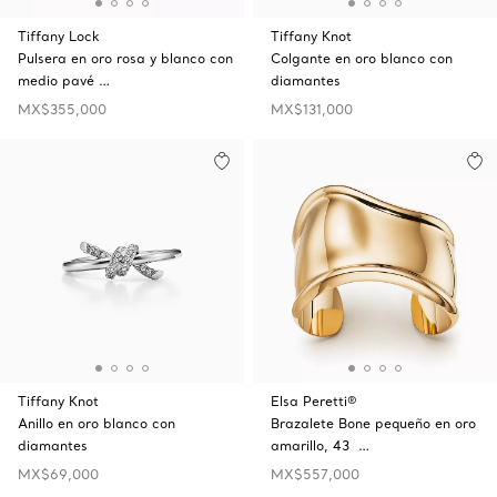
Tiffany Lock
Tiffany Knot
Pulsera en oro rosa y blanco con
Colgante en oro blanco con
medio pavé …
diamantes
MX$355,000
MX$131,000
Tiffany Knot
Elsa Peretti®
Anillo en oro blanco con
Brazalete Bone pequeño en oro
diamantes
amarillo, 43 …
MX$69,000
MX$557,000