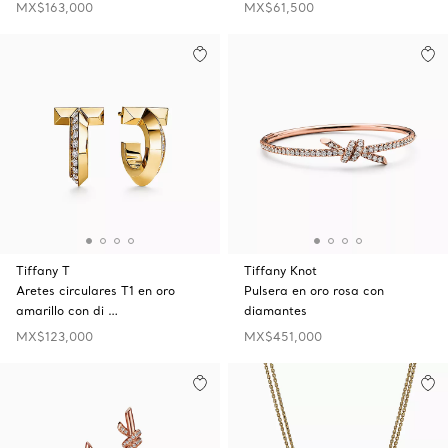
MX$163,000
MX$61,500
Tiffany T
Tiffany Knot
Aretes circulares T1 en oro
Pulsera en oro rosa con
amarillo con di …
diamantes
MX$123,000
MX$451,000