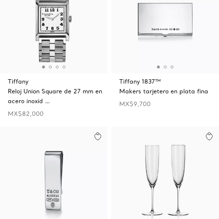
Tiffany
Tiffany 1837™
Reloj Union Square de 27 mm en
Makers tarjetero en plata fina
acero inoxid …
MX$9,700
MX$82,000