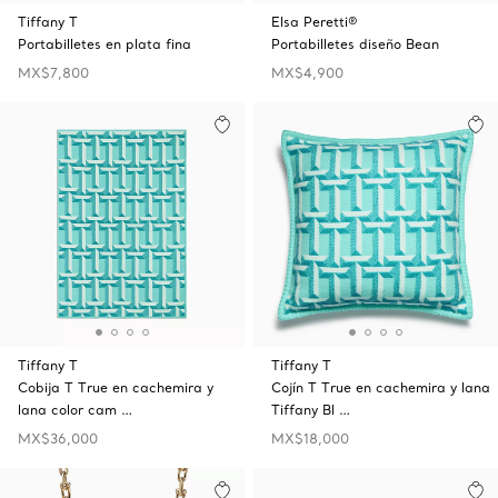
Tiffany T
Elsa Peretti®
Portabilletes en plata fina
Portabilletes diseño Bean
MX$7,800
MX$4,900
Tiffany T
Tiffany T
Cobija T True en cachemira y
Cojín T True en cachemira y lana
lana color cam …
Tiffany Bl …
MX$36,000
MX$18,000