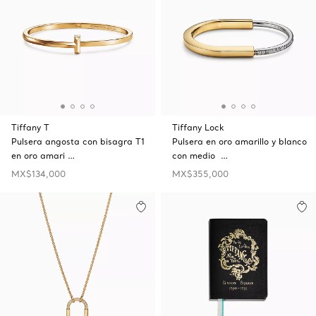
Tiffany T
Tiffany Lock
Pulsera angosta con bisagra T1
Pulsera en oro amarillo y blanco
en oro amari …
con medio …
MX$134,000
MX$355,000