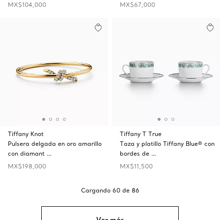
MX$104,000
MX$67,000
Tiffany Knot
Tiffany T True
Pulsera delgada en oro amarillo
Taza y platillo Tiffany Blue® con
con diamant …
bordes de …
MX$198,000
MX$11,500
Cargando
60
de
86