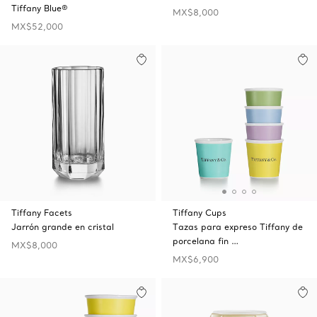
Tiffany Blue®
MX$8,000
MX$52,000
Tiffany Facets
Tiffany Cups
Jarrón grande en cristal
Tazas para expreso Tiffany de
porcelana fin …
MX$8,000
MX$6,900