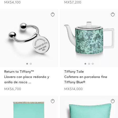
MX$4,100
MX$7,200
Return to Tiffany™
Tiffany Toile
Llavero con placa redonda y
Cafetera en porcelana fina
anilla de rosca …
Tiffany Blue®
MX$6,700
MX$14,000