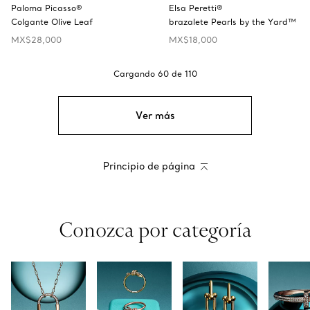
Paloma Picasso®
Elsa Peretti®
Colgante Olive Leaf
brazalete Pearls by the Yard™
MX$28,000
MX$18,000
Cargando
60
de
110
Ver más
Principio de página
Conozca por categoría