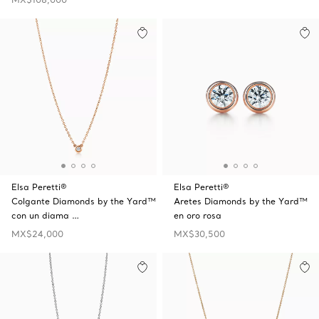
Elsa Peretti®
Elsa Peretti®
Colgante Diamonds by the Yard™
Aretes Diamonds by the Yard™
con un diama …
en oro rosa
MX$24,000
MX$30,500