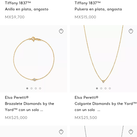
Tiffany 1837™
Tiffany 1837™
Anillo en plata, angosto
Pulsera en plata, angosta
MX$9,700
MX$15,000
Elsa Peretti®
Elsa Peretti®
Brazalete Diamonds by the
Colgante Diamonds by the Yard™
Yard™ con un solo …
con un solo …
MX$25,000
MX$25,500