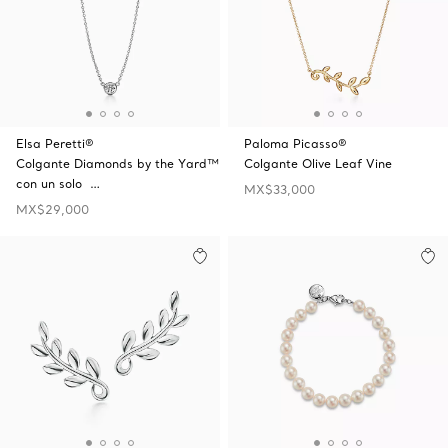
Elsa Peretti®
Paloma Picasso®
Colgante Diamonds by the Yard™
Colgante Olive Leaf Vine
con un solo …
MX$33,000
MX$29,000