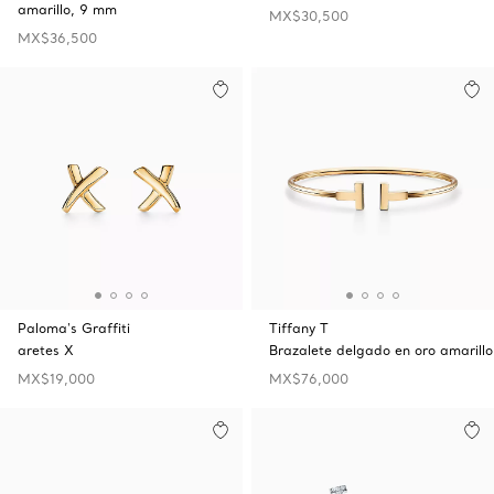
amarillo, 9 mm
MX$30,500
MX$36,500
Paloma's Graffiti
Tiffany T
aretes X
Brazalete delgado en oro amarillo
MX$19,000
MX$76,000