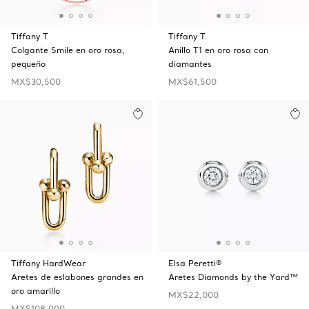
Tiffany T
Tiffany T
Colgante Smile en oro rosa,
Anillo T1 en oro rosa con
pequeño
diamantes
MX$30,500
MX$61,500
Tiffany HardWear
Elsa Peretti®
Aretes de eslabones grandes en
Aretes Diamonds by the Yard™
oro amarillo
MX$22,000
MX$108,000