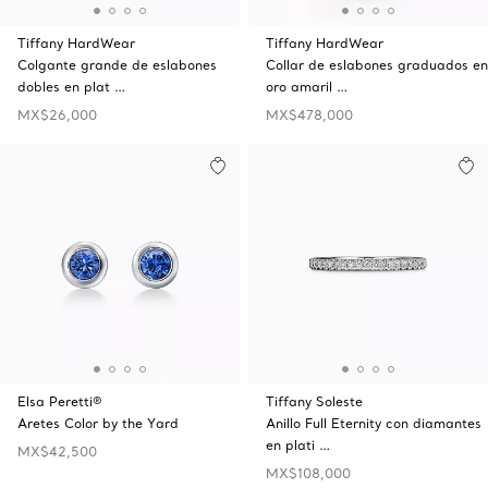
Tiffany HardWear
Tiffany HardWear
Colgante grande de eslabones
Collar de eslabones graduados en
dobles en plat …
oro amaril …
MX$26,000
MX$478,000
Elsa Peretti®
Tiffany Soleste
Aretes Color by the Yard
Anillo Full Eternity con diamantes
en plati …
MX$42,500
MX$108,000