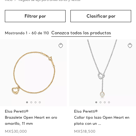
Filtrar por
Clasificar por
Conozca todos los productos
Mostrando
1
-
60
de
110
Elsa Peretti®
Elsa Peretti®
Brazalete Open Heart en oro
Collar tipo lazo Open Heart en
amarillo, 11 mm
plata con un …
MX$30,000
MX$18,500