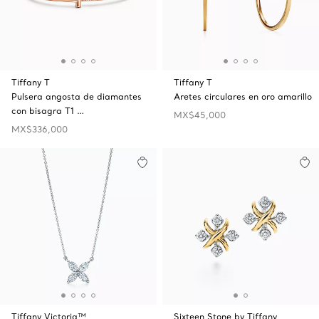
Tiffany T
Tiffany T
Pulsera angosta de diamantes
Aretes circulares en oro amarillo
con bisagra T1 …
MX$45,000
MX$336,000
Tiffany Victoria™
Sixteen Stone by Tiffany