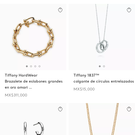
Tiffany HardWear
Tiffany 1837™
Brazalete de eslabones grandes
colgante de círculos entrelazados
en oro amari …
MX$15,000
MX$311,000