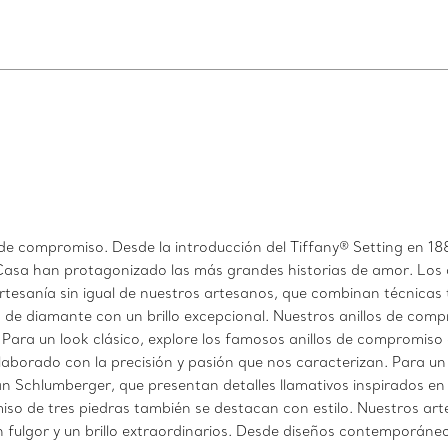
de compromiso. Desde la introducción del Tiffany® Setting en 1886
 Casa han protagonizado las más grandes historias de amor. Los 
rtesanía sin igual de nuestros artesanos, que combinan técnica
 de diamante con un brillo excepcional. Nuestros anillos de com
or. Para un look clásico, explore los famosos anillos de compromis
laborado con la precisión y pasión que nos caracterizan. Para un 
Schlumberger, que presentan detalles llamativos inspirados en la 
so de tres piedras también se destacan con estilo. Nuestros art
un fulgor y un brillo extraordinarios. Desde diseños contemporáneo