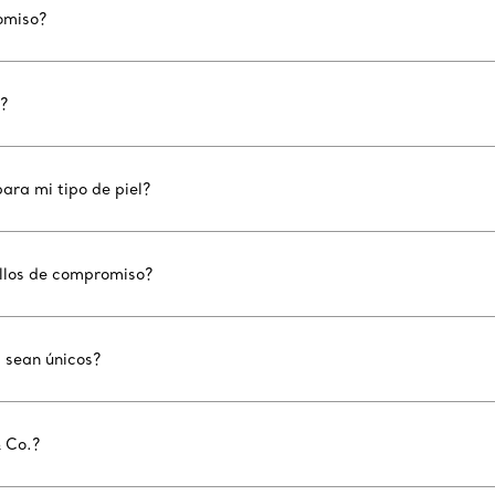
romiso?
?
ara mi tipo de piel?
illos de compromiso?
. sean únicos?
& Co.?