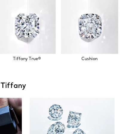
Tiffany True®
Cushion
 Tiffany