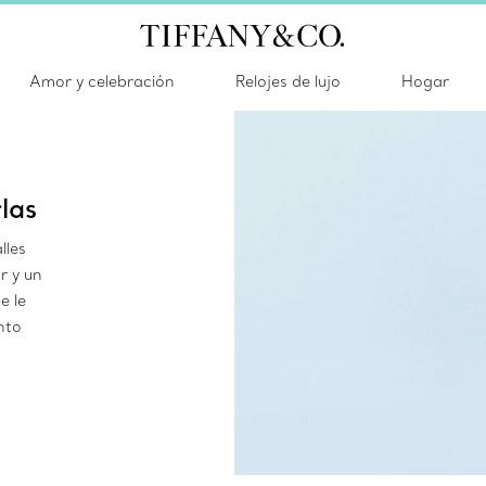
Amor y celebración
Relojes de lujo
Hogar
las
lles
r y un
e le
nto