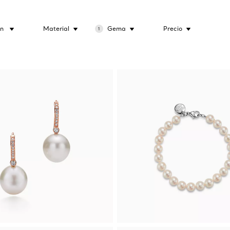
ón
Material
Gema
Precio
1