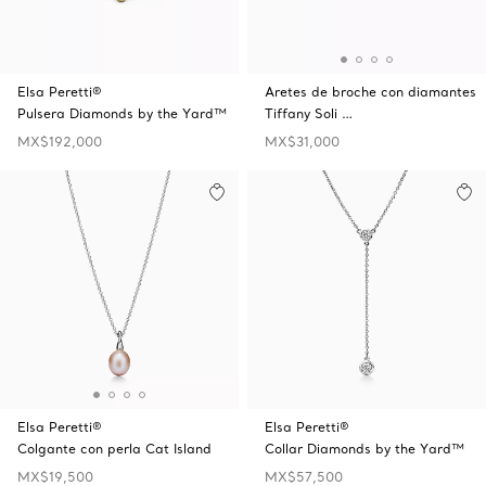
Elsa Peretti®
Aretes de broche con diamantes
Pulsera Diamonds by the Yard™
Tiffany Soli …
MX$192,000
MX$31,000
Elsa Peretti®
Elsa Peretti®
Colgante con perla Cat Island
Collar Diamonds by the Yard™
MX$19,500
MX$57,500