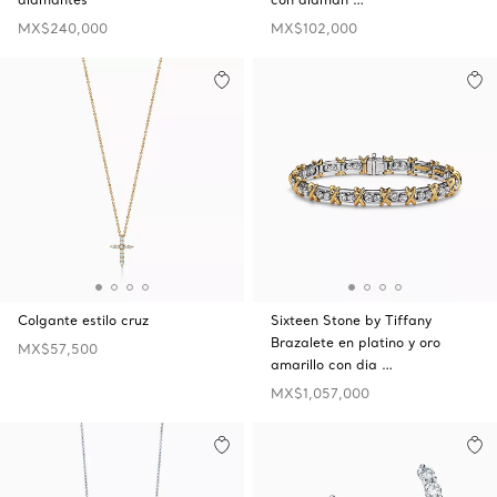
MX$240,000
MX$102,000
Colgante estilo cruz
Sixteen Stone by Tiffany
Brazalete en platino y oro
MX$57,500
amarillo con dia …
MX$1,057,000