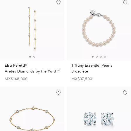
Elsa Peretti®
Tiffany Essential Pearls
Aretes Diamonds by the Yard™
Brazalete
MX$148,000
MX$37,500