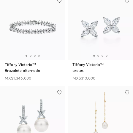
Tiffany Victoria™
Tiffany Victoria™
Brazalete alternado
aretes
MX$1,346,000
MX$310,000