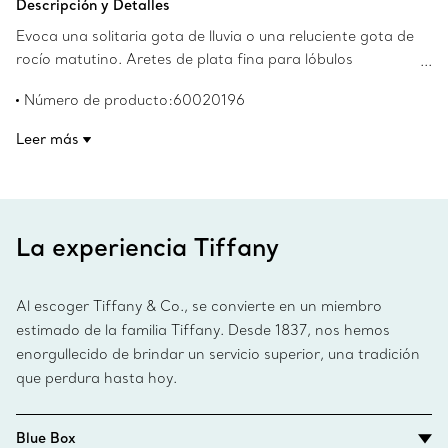
Descripción y Detalles
Evoca una solitaria gota de lluvia o una reluciente gota de
rocío matutino. Aretes de plata fina para lóbulos
perforados. Gotas de 10 mm de largo. Los derechos de
Número de producto:60020196
los diseños originales son propiedad intelectual de Elsa
Peretti.
Leer más
La experiencia Tiffany
Al escoger Tiffany & Co., se convierte en un miembro
estimado de la familia Tiffany. Desde 1837, nos hemos
enorgullecido de brindar un servicio superior, una tradición
que perdura hasta hoy.
Blue Box