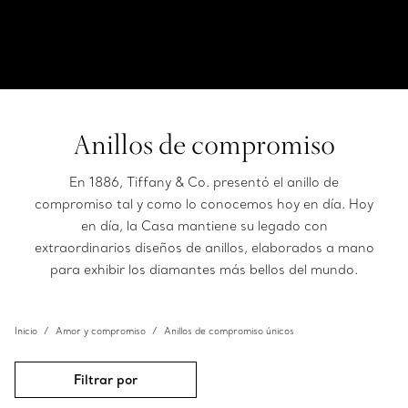
Anillos de compromiso
En 1886, Tiffany & Co. presentó el anillo de
compromiso tal y como lo conocemos hoy en día. Hoy
en día, la Casa mantiene su legado con
extraordinarios diseños de anillos, elaborados a mano
para exhibir los diamantes más bellos del mundo.
Inicio
Amor y compromiso
Anillos de compromiso únicos
Filtrar por