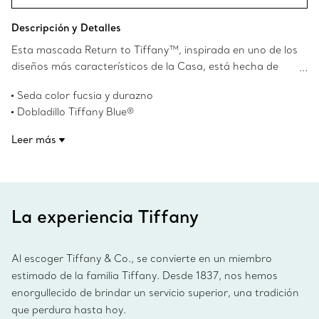
Descripción y Detalles
Esta mascada Return to Tiffany™, inspirada en uno de los
diseños más característicos de la Casa, está hecha de
seda y decorada con un diseño de cadenas que hace
Seda color fucsia y durazno
referencia a nuestra icónica joyería. Combínela con un
Dobladillo Tiffany Blue®
anillo para bufanda de Tiffany o átela elegantemente
85.6 cm de largo x 5.1 cm de alto
alrededor de su bolsa favorita Return to Tiffany™.
Leer más
Número de producto:73250412
La experiencia Tiffany
Al escoger Tiffany & Co., se convierte en un miembro
estimado de la familia Tiffany. Desde 1837, nos hemos
enorgullecido de brindar un servicio superior, una tradición
que perdura hasta hoy.