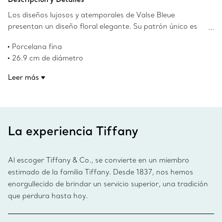
Los diseños lujosos y atemporales de Valse Bleue
presentan un diseño floral elegante. Su patrón único es
una oda a las vajillas de los años 60 de los archivos de
Porcelana fina
Tiffany. Cada creación de Valse Bleue, fabricada en
26.9 cm de diámetro
porcelana fina, está acabada con bordes de oro pintados
Borde dorado pintado a mano
a mano, lo que realza aún más su excepcional diseño.
Leer más
No apto para microondas
Combine este plato con otras piezas de la colección para
Lavar a mano únicamente
completar su mesa.
Número de producto:73242959
La experiencia Tiffany
Al escoger Tiffany & Co., se convierte en un miembro
estimado de la familia Tiffany. Desde 1837, nos hemos
enorgullecido de brindar un servicio superior, una tradición
que perdura hasta hoy.