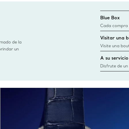
Blue Box
Cada compra de
Blue Box. Aun
Visitar una 
día todas las 
imado de la
fuentes sosten
Visite una bou
brindar un
información
diseños, creac
A su servicio
cercana
Disfrute de un
necesidades po
Co. Desde esc
ofrecerle cita
siempre a su