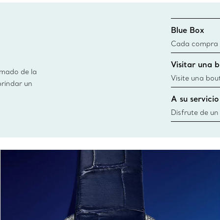
Blue Box
Cada compra de
Blue Box. Aun
Visitar una 
día todas las 
imado de la
fuentes sosten
Visite una bou
brindar un
información
diseños, creac
A su servicio
cercana
Disfrute de un
necesidades po
Co. Desde esc
ofrecerle cita
siempre a su