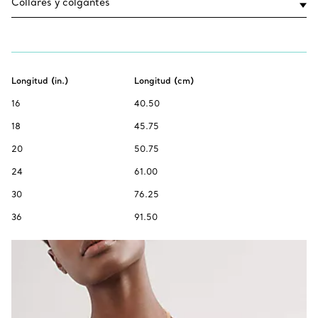
Longitud (in.)
Longitud (cm)
16
40.50
18
45.75
20
50.75
24
61.00
30
76.25
36
91.50