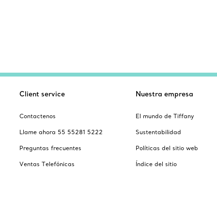
Client service
Nuestra empresa
Contactenos
El mundo de Tiffany
Llame ahora 55 55281 5222
Sustentabilidad
Preguntas frecuentes
Políticas del sitio web
Ventas Telefónicas
Índice del sitio
Cuidado and reparación
Seguridad del producto
Catalogus
Regalos festivos