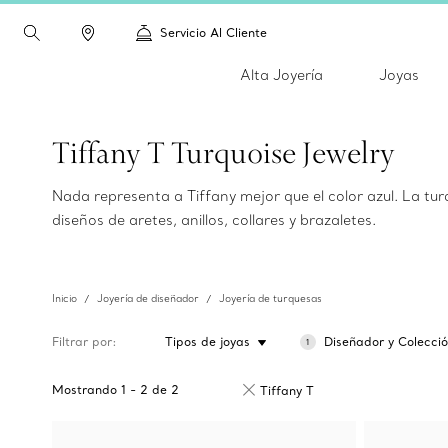
Servicio Al Cliente
Alta Joyería
Joyas
Tiffany T Turquoise Jewelry
Nada representa a Tiffany mejor que el color azul. La tur
diseños de aretes, anillos, collares y brazaletes.
Inicio
Joyería de diseñador
Joyería de turquesas
Filtrar por
Tipos de joyas
Diseñador y Colecci
1
Mostrando
1
-
2
de
2
Tiffany T