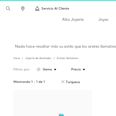
Servicio Al Cliente
Alta Joyería
Joyas
Nada hace resaltar más su estilo que los aretes llamativ
Inicio
Joyería de diseñador
Aretes llamativos
Filtrar por
Gema
Precio
1
Mostrando
1
-
1
de
1
Turquesa