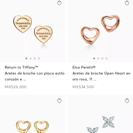
Return to Tiffany™
Elsa Peretti®
Aretes de broche con placa estilo
Aretes de broche Open Heart en
corazón e …
oro rosa, 11 …
MX$26,000
MX$34,500