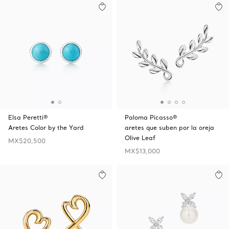
Elsa Peretti®
Paloma Picasso®
Aretes Color by the Yard
aretes que suben por la oreja
Olive Leaf
MX$20,500
MX$13,000