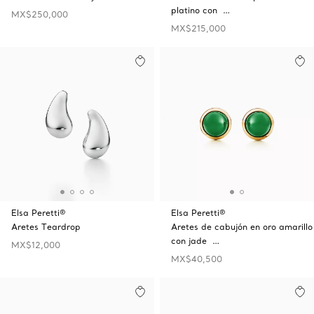
platino con …
MX$250,000
MX$215,000
Elsa Peretti®
Elsa Peretti®
Aretes Teardrop
Aretes de cabujón en oro amarillo
con jade …
MX$12,000
MX$40,500