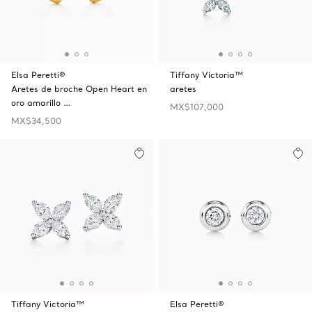
Elsa Peretti®
Tiffany Victoria™
Aretes de broche Open Heart en
aretes
oro amarillo …
MX$107,000
MX$34,500
Tiffany Victoria™
Elsa Peretti®