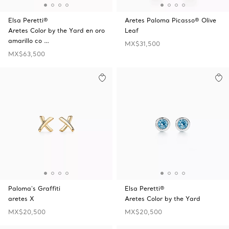
Elsa Peretti®
Aretes Paloma Picasso® Olive
Aretes Color by the Yard en oro
Leaf
amarillo co …
MX$31,500
MX$63,500
Paloma's Graffiti
Elsa Peretti®
aretes X
Aretes Color by the Yard
MX$20,500
MX$20,500