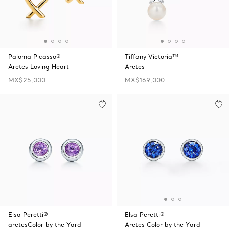
Paloma Picasso®
Tiffany Victoria™
Aretes Loving Heart
Aretes
MX$25,000
MX$169,000
Elsa Peretti®
Elsa Peretti®
aretesColor by the Yard
Aretes Color by the Yard