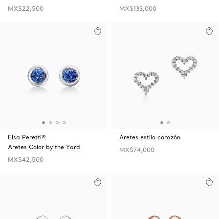
MX$22,500
MX$133,000
Elsa Peretti®
Aretes estilo corazón
Aretes Color by the Yard
MX$74,000
MX$42,500