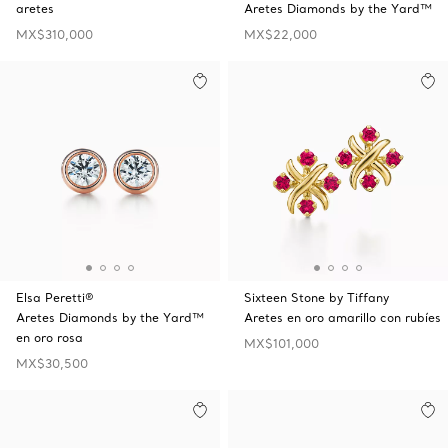
aretes
Aretes Diamonds by the Yard™
MX$310,000
MX$22,000
Elsa Peretti®
Sixteen Stone by Tiffany
Aretes Diamonds by the Yard™
Aretes en oro amarillo con rubíes
en oro rosa
MX$101,000
MX$30,500