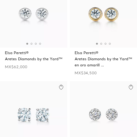
Elsa Peretti®
Elsa Peretti®
Aretes Diamonds by the Yard™
Aretes Diamonds by the Yard™
en oro amarill …
MX$62,000
MX$34,500