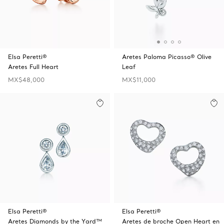
Elsa Peretti®
Aretes Paloma Picasso® Olive
Aretes Full Heart
Leaf
MX$48,000
MX$11,000
Elsa Peretti®
Elsa Peretti®
Aretes Diamonds by the Yard™
Aretes de broche Open Heart en