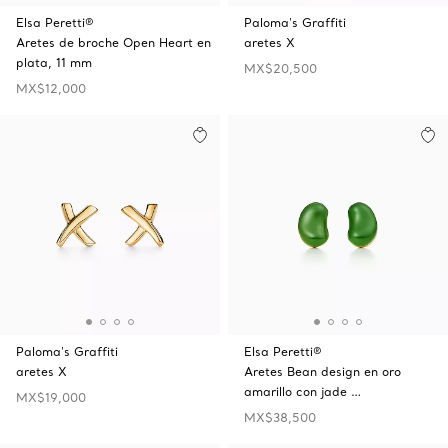
Elsa Peretti®
Paloma's Graffiti
Aretes de broche Open Heart en
aretes X
plata, 11 mm
MX$20,500
MX$12,000
Paloma's Graffiti
Elsa Peretti®
aretes X
Aretes Bean design en oro
amarillo con jade …
MX$19,000
MX$38,500