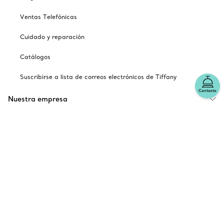
Ventas Telefónicas
Cuidado y reparación
Catálogos
Suscribirse a lista de correos electrónicos de Tiffany
Contacto
Nuestra empresa
Sitios relacionados con Tiffany
Escoger ubicación: México
© T&CO. 2025