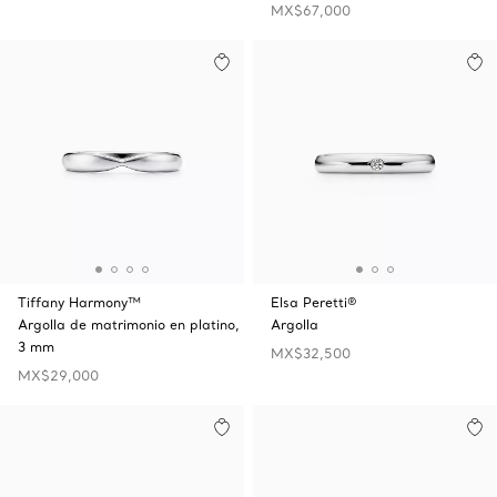
MX$67,000
Tiffany Harmony™
Elsa Peretti®
Argolla de matrimonio en platino,
Argolla
3 mm
MX$32,500
MX$29,000