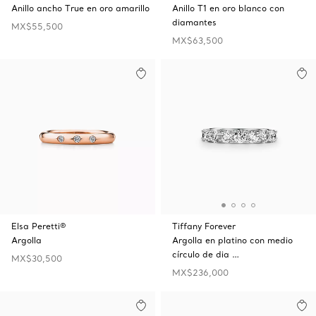
Anillo ancho True en oro amarillo
Anillo T1 en oro blanco con
diamantes
MX$55,500
MX$63,500
Elsa Peretti®
Tiffany Forever
Argolla
Argolla en platino con medio
círculo de dia …
MX$30,500
MX$236,000