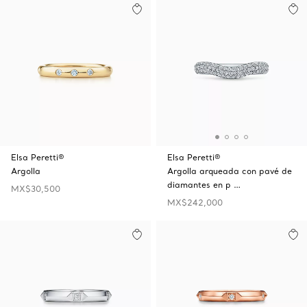
Elsa Peretti®
Elsa Peretti®
Argolla
Argolla arqueada con pavé de
diamantes en p …
MX$30,500
MX$242,000