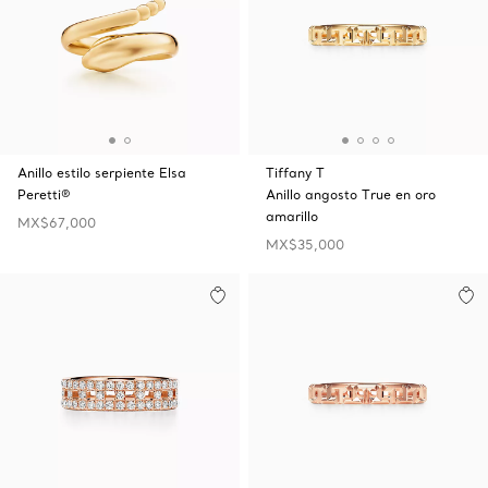
Anillo estilo serpiente Elsa
Tiffany T
Peretti®
Anillo angosto True en oro
amarillo
MX$67,000
MX$35,000