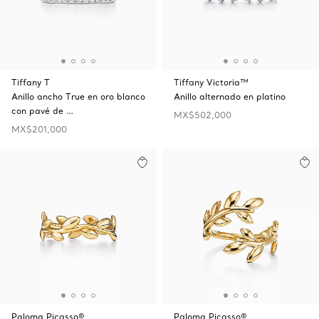
Tiffany T
Tiffany Victoria™
Anillo ancho True en oro blanco
Anillo alternado en platino
con pavé de …
MX$502,000
MX$201,000
Paloma Picasso®
Paloma Picasso®