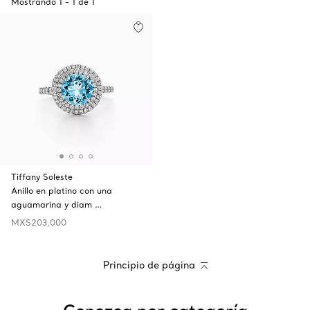
Mostrando
1
-
1
de
1
Tiffany Soleste
Anillo en platino con una
aguamarina y diam …
MX$203,000
Principio de página