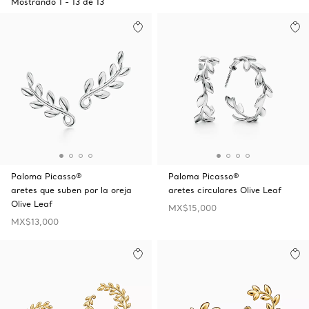
Mostrando
1
-
13
de
13
Paloma Picasso®
Paloma Picasso®
aretes que suben por la oreja
aretes circulares Olive Leaf
Olive Leaf
MX$15,000
MX$13,000