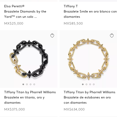
Elsa Peretti®
Tiffany T
Brazalete Diamonds by the
Brazalete Smile en oro blanco con
Yard™ con un solo …
diamantes
MX$25,000
MX$85,500
Tiffany Titan by Pharrell Williams
Tiffany Titan by Pharrell Williams
Brazalete en titanio, oro y
Brazalete de eslabones en oro
diamantes
con diamantes
MX$375,000
MX$634,000