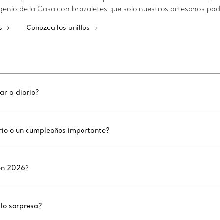
ingenio de la Casa con brazaletes que solo nuestros artesanos po
es
Conozca los anillos
ar a diario?
ario o un cumpleaños importante?
en 2026?
alo sorpresa?