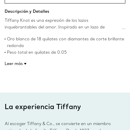
Descripción y Detalles
Tiffany Knot es una expresión de los lazos
inquebrantables del amor. Inspirado en un lazo de
nuestros archivos fabricado en 1889, Knot simboliza las
Oro blanco de 18 quilates con diamantes de corte brillante
conexiones más significativas y los vínculos más
redondo
duraderos de la vida. Este anillo está hecho con oro
Peso total en quilates de 0.05
blanco y pulido a mano para maximizar su brillo. Cada
Incluye el sello de Tiffany & Co.
diamante brillante redondo, elegido especialmente para
Leer más
Nuestro oro blanco de 18 quilates está chapado en rodio
cumplir con los estándares más altos de Tiffany, se ha
para mantener su brillo
montado a mano en ángulos precisos para maximizar el
Número de producto:70302799
brillo. Use este anillo por sí solo o combinado con siluetas
clásicas para obtener un look inesperado. Este anillo, una
auténtica proeza artesanal, es un regalo excelente para
cumpleaños o aniversarios.
La experiencia Tiffany
Al escoger Tiffany & Co., se convierte en un miembro