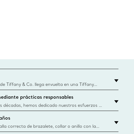
 Tiffany & Co. llega envuelta en una Tiffany
que este famoso empaque data de 1886, hoy en
ediante prácticas responsables
Blue Boxes y bolsas se fabrican con papel de
ibles y materiales reciclados. Obtener más
s décadas, hemos dedicado nuestros esfuerzos a
nera responsable los materiales preciosos que
años
tros artículos de joyería. Obtener más
lla correcta de brazalete, collar o anillo con la
 de Tiffany & Co.