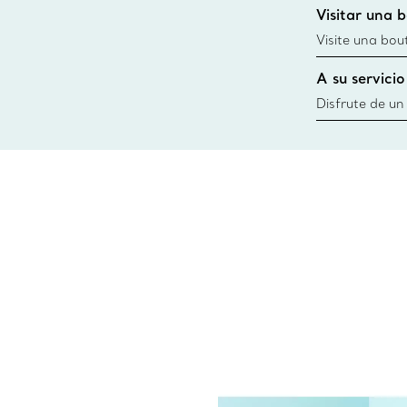
Visitar una 
window.tiffan
{windo
Visite una bou
diseños, creac
A su servicio
cercana
Disfrute de un
necesidades po
Co. Desde esc
ofrecerle cita
siempre a su