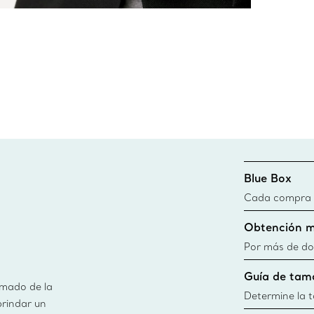
Blue Box
Cada compra de
Blue Box. Aun
Obtención m
día todas las 
fuentes sosten
Por más de do
información
obtener de ma
Guía de tam
usamos en nues
imado de la
información
Determine la ta
brindar un
guía de tallas