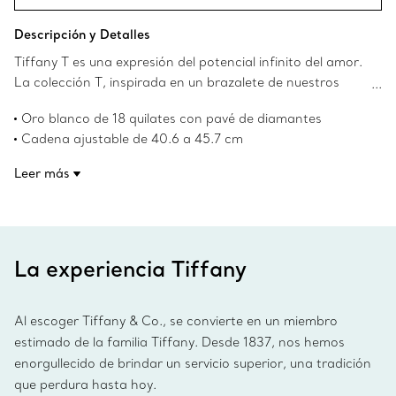
Descripción y Detalles
Tiffany T es una expresión del potencial infinito del amor.
La colección T, inspirada en un brazalete de nuestros
archivos de 1975, es un homenaje al motivo icónico de la
Oro blanco de 18 quilates con pavé de diamantes
Casa y al espíritu de Nueva York, que el fundador Charles
Cadena ajustable de 40.6 a 45.7 cm
Lewis Tiffany consideraba como un lugar lleno de
Peso total en quilates de 0.24
promesas y posibilidades. Este colgante circular está
Leer más
Nuestro oro blanco de 18 quilates está chapado en rodio
hecho de oro blanco de 18 quilates y cuenta con un borde
para mantener su brillo
biselado, montado con diamantes en pavé para conseguir
Número de producto:73124751
el máximo brillo. Úselo por sí solo o combínelo con otros
collares y colgantes de Tiffany T para un look inesperado.
La experiencia Tiffany
Al escoger Tiffany & Co., se convierte en un miembro
estimado de la familia Tiffany. Desde 1837, nos hemos
enorgullecido de brindar un servicio superior, una tradición
que perdura hasta hoy.