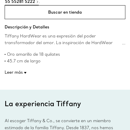
55 55281 5222
.
Buscar en tienda
Descripción y Detalles
Tiffany HardWear es una expresión del poder
transformador del amor. La inspiración de HardWear
proviene de un brazalete de 1962 hallado en los archivos
Oro amarillo de 18 quilates
de la Casa, y encarna la capacidad de adaptarse
45.7 cm de largo
constantemente y la libertad de espíritu. Una cadena
Diseñado para ser cómodo y fácil de usar
llamativa con nuestros característicos eslabones gruesos
Leer más
Número de producto:60153063
impone su estilo de forma espectacular.
La experiencia Tiffany
Al escoger Tiffany & Co., se convierte en un miembro
estimado de la familia Tiffany. Desde 1837, nos hemos