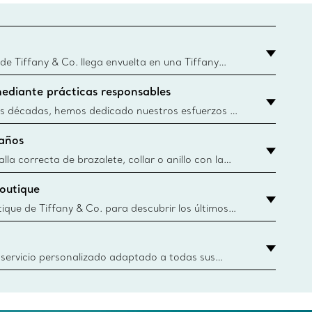
 Tiffany & Co. llega envuelta en una Tiffany
que este famoso empaque data de 1886, hoy en
ediante prácticas responsables
Blue Boxes y bolsas se fabrican con papel de
ibles y materiales reciclados. Obtener más
s décadas, hemos dedicado nuestros esfuerzos a
nera responsable los materiales preciosos que
años
tros artículos de joyería. Obtener más
lla correcta de brazalete, collar o anillo con la
 de Tiffany & Co.
boutique
y.authoredContent.sizeGuideDefaultCategoryName='rings';if(
tique de Tiffany & Co. para descubrir los últimos
iones icónicas y más. Encuentre su boutique más
 servicio personalizado adaptado a todas sus
r parte de los asesores de clientes de Tiffany &
oger un anillo de compromiso o regalo hasta
s virtuales o en nuestras boutiques, estamos