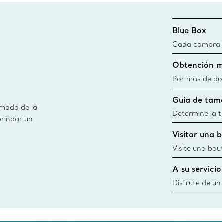
Blue Box
Cada compra de
Blue Box. Aun
Obtención m
día todas las 
fuentes sosten
Por más de do
información
obtener de ma
Guía de tam
usamos en nues
imado de la
información
Determine la ta
brindar un
guía de tallas
Visitar una 
window.tiffan
{windo
Visite una bou
diseños, creac
A su servicio
cercana
Disfrute de un
necesidades po
Co. Desde esc
ofrecerle cita