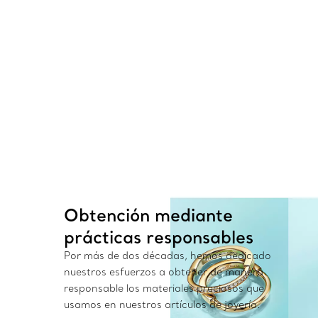
siempre a su
Obtención mediante
prácticas responsables
Por más de dos décadas, hemos dedicado
nuestros esfuerzos a obtener de manera
responsable los materiales preciosos que
usamos en nuestros artículos de joyería.