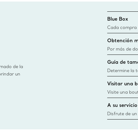
Blue Box
Cada compra de
Blue Box. Aun
Obtención m
día todas las 
fuentes sosten
Por más de do
información
obtener de ma
Guía de tam
usamos en nues
imado de la
información
Determine la ta
brindar un
guía de tallas
Visitar una 
window.tiffan
{windo
Visite una bou
diseños, creac
A su servicio
cercana
Disfrute de un
necesidades po
Co. Desde esc
ofrecerle cita