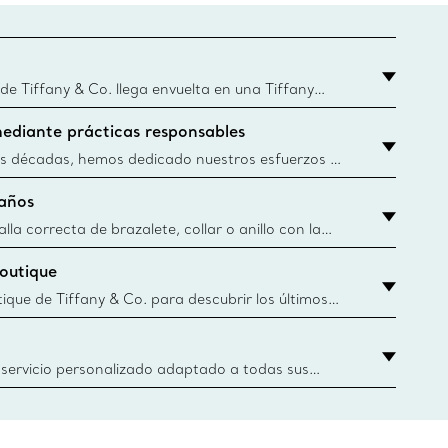
 Tiffany & Co. llega envuelta en una Tiffany
que este famoso empaque data de 1886, hoy en
ediante prácticas responsables
Blue Boxes y bolsas se fabrican con papel de
ibles y materiales reciclados. Obtener más
s décadas, hemos dedicado nuestros esfuerzos a
nera responsable los materiales preciosos que
años
tros artículos de joyería. Obtener más
lla correcta de brazalete, collar o anillo con la
 de Tiffany & Co.
boutique
y.authoredContent.sizeGuideDefaultCategoryName='rings';if(
tique de Tiffany & Co. para descubrir los últimos
iones icónicas y más. Encuentre su boutique más
 servicio personalizado adaptado a todas sus
r parte de los asesores de clientes de Tiffany &
oger un anillo de compromiso o regalo hasta
s virtuales o en nuestras boutiques, estamos