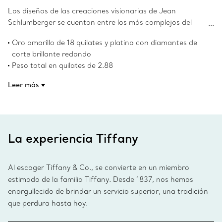
Los diseños de las creaciones visionarias de Jean
Schlumberger se cuentan entre los más complejos del
mundo. Estos aretes se distinguen por su diseño llamativo
Oro amarillo de 18 quilates y platino con diamantes de
de oro en forma de X y un círculo de diamantes de corte
corte brillante redondo
brillante redondo.
Peso total en quilates de 2.88
Número de producto:60112098
Leer más
La experiencia Tiffany
Al escoger Tiffany & Co., se convierte en un miembro
estimado de la familia Tiffany. Desde 1837, nos hemos
enorgullecido de brindar un servicio superior, una tradición
que perdura hasta hoy.