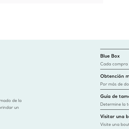
Blue Box
Cada compra de
Blue Box. Aun
Obtención m
día todas las 
fuentes sosten
Por más de do
información
obtener de ma
Guía de tam
usamos en nues
imado de la
información
Determine la ta
brindar un
guía de tallas
Visitar una 
window.tiffan
{windo
Visite una bou