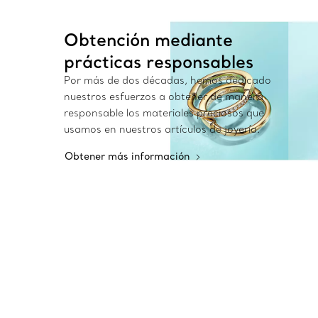
Obtención mediante
prácticas responsables
Por más de dos décadas, hemos dedicado
nuestros esfuerzos a obtener de manera
responsable los materiales preciosos que
usamos en nuestros artículos de joyería.
Obtener más información