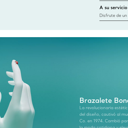
diseños, creac
A su servicio
cercana
Disfrute de un
necesidades po
Co. Desde esc
ofrecerle cita
siempre a su
Brazalete Bone
La revolucionaria estétic
del diseño, cautivó al m
Co. en 1974. Cambió par
la moda cotidiana y elevó