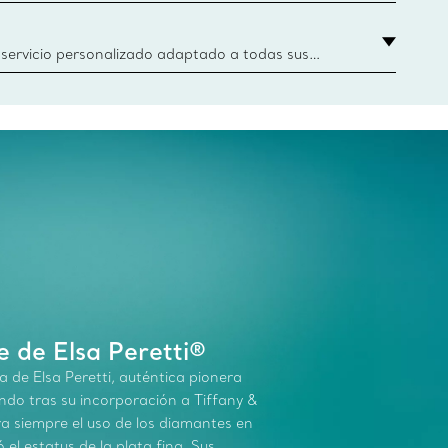
iones icónicas y más. Encuentre su boutique más
 servicio personalizado adaptado a todas sus
r parte de los asesores de clientes de Tiffany &
oger un anillo de compromiso o regalo hasta
s virtuales o en nuestras boutiques, estamos
 de Elsa Peretti®
a de Elsa Peretti, auténtica pionera
undo tras su incorporación a Tiffany &
a siempre el uso de los diamantes en
 el estatus de la plata fina. Sus