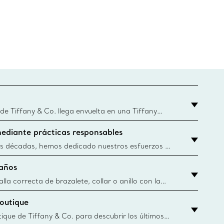
 Tiffany & Co. llega envuelta en una Tiffany
que este famoso empaque data de 1886, hoy en
ediante prácticas responsables
Blue Boxes y bolsas se fabrican con papel de
ibles y materiales reciclados. Obtener más
s décadas, hemos dedicado nuestros esfuerzos a
nera responsable los materiales preciosos que
años
tros artículos de joyería. Obtener más
lla correcta de brazalete, collar o anillo con la
 de Tiffany & Co.
boutique
y.authoredContent.sizeGuideDefaultCategoryName='rings';if(
tique de Tiffany & Co. para descubrir los últimos