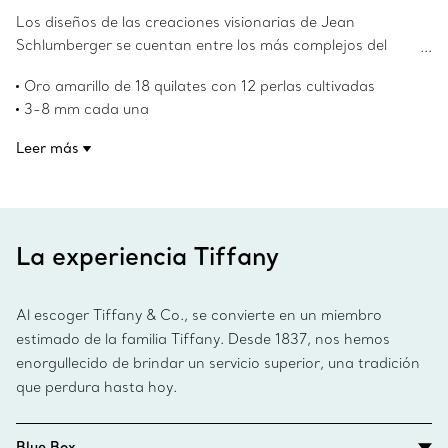
Los diseños de las creaciones visionarias de Jean
Schlumberger se cuentan entre los más complejos del
mundo. Las hojas delicadas de oro amarillo de 18 quilates
Oro amarillo de 18 quilates con 12 perlas cultivadas
y las lujosas perlas cultivadas definen este broche
3-8 mm cada una
llamativo y transforman el simple diseño en forma de
Número de producto:60022713
vaina en una pieza cautivadora.
Leer más
La experiencia Tiffany
Al escoger Tiffany & Co., se convierte en un miembro
estimado de la familia Tiffany. Desde 1837, nos hemos
enorgullecido de brindar un servicio superior, una tradición
que perdura hasta hoy.
Blue Box