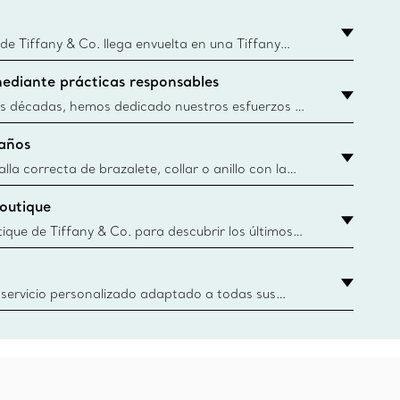
 Tiffany & Co. llega envuelta en una Tiffany
que este famoso empaque data de 1886, hoy en
ediante prácticas responsables
Blue Boxes y bolsas se fabrican con papel de
ibles y materiales reciclados. Obtener más
s décadas, hemos dedicado nuestros esfuerzos a
nera responsable los materiales preciosos que
años
tros artículos de joyería. Obtener más
lla correcta de brazalete, collar o anillo con la
 de Tiffany & Co.
boutique
y.authoredContent.sizeGuideDefaultCategoryName='rings';if(
tique de Tiffany & Co. para descubrir los últimos
iones icónicas y más. Encuentre su boutique más
 servicio personalizado adaptado a todas sus
r parte de los asesores de clientes de Tiffany &
oger un anillo de compromiso o regalo hasta
s virtuales o en nuestras boutiques, estamos