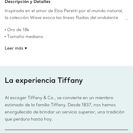
Descripción y Detalles
Inspirada en el amor de Elsa Peretti por el mundo natural,
la colección Wave evoca las líneas fluidas del ondulante
mar. Esta pulsera de tres hileras captura el espíritu del
Oro de 18k
océano y le brinda un estilo contemporáneo a cualquier
Tamaño mediano
look.
Se ajusta a muñecas de hasta 15.9 cm
Leer más
Diseños originales propiedad de Elsa Peretti
Número de producto:60017957
La experiencia Tiffany
Al escoger Tiffany & Co., se convierte en un miembro
estimado de la familia Tiffany. Desde 1837, nos hemos
enorgullecido de brindar un servicio superior, una tradición
que perdura hasta hoy.