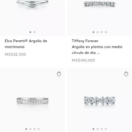
Elsa Peretti® Argolla de
Tiffany Forever
matrimonio
Argolla en platino con medio
círculo de dia …
MX$32,500
MX$140,000