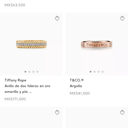
MX$63,500
Tiffany Rope
T&CO.®
Anillo de dos hileras en oro
Argolla
amarillo y pla …
MX$41,000
MX$171,000