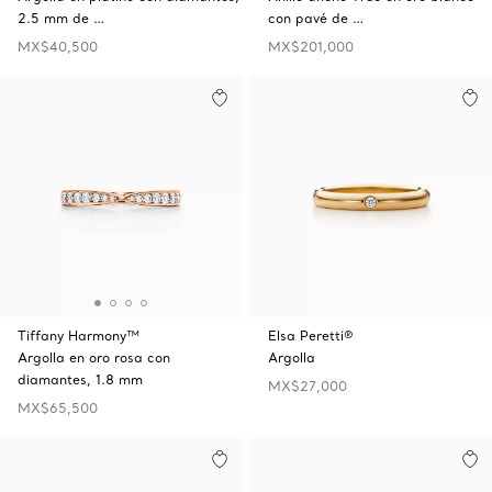
2.5 mm de …
con pavé de …
MX$40,500
MX$201,000
Tiffany Harmony™
Elsa Peretti®
Argolla en oro rosa con
Argolla
diamantes, 1.8 mm
MX$27,000
MX$65,500