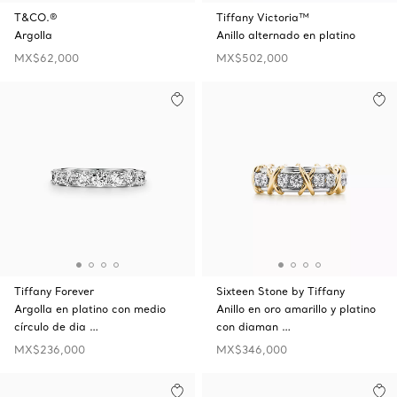
T&CO.®
Tiffany Victoria™
Argolla
Anillo alternado en platino
MX$62,000
MX$502,000
Tiffany Forever
Sixteen Stone by Tiffany
Argolla en platino con medio
Anillo en oro amarillo y platino
círculo de dia …
con diaman …
MX$236,000
MX$346,000