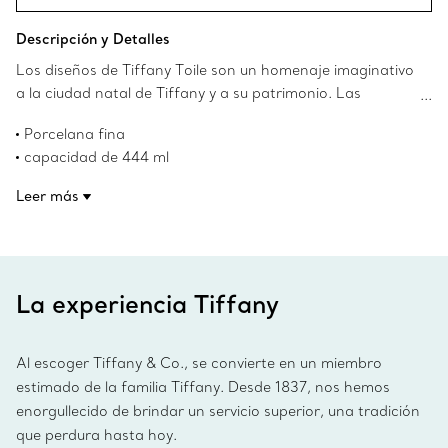
Descripción y Detalles
Los diseños de Tiffany Toile son un homenaje imaginativo
a la ciudad natal de Tiffany y a su patrimonio. Las
ilustraciones, divertidas y elegantes a la vez, se inspiran en
Porcelana fina
una ilustración de la ciudad de Nueva York de los archivos
capacidad de 444 ml
de Tiffany. El puente de Brooklyn se encuentra con el Bird
Color zafiro con un borde y diseño de asa negro pintado a
on a Rock; la Estatua de la Libertad se fusiona con un
Leer más
mano
diamante de Tiffany & Co. Esta taza color zafiro cuenta
Apto para microondas y lavavajillas
con un diseño complejo y un borde negro pintado a
Número de producto:74156185
mano. Combine la taza con un plato Tiffany Toile para
crear su set personalizado.
La experiencia Tiffany
Al escoger Tiffany & Co., se convierte en un miembro
estimado de la familia Tiffany. Desde 1837, nos hemos
enorgullecido de brindar un servicio superior, una tradición
que perdura hasta hoy.