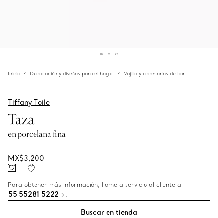
Inicio
Decoración y diseños para el hogar
Vajilla y accesorios de bar
Tiffany Toile
Taza
en porcelana fina
MX$3,200
Para obtener más información, llame a servicio al cliente al
55 55281 5222
.
Buscar en tienda