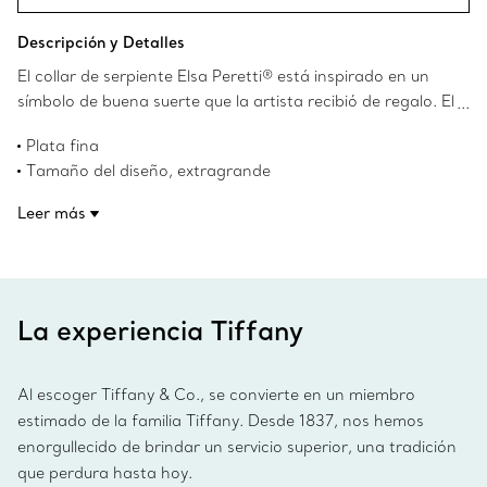
Descripción y Detalles
El collar de serpiente Elsa Peretti® está inspirado en un
símbolo de buena suerte que la artista recibió de regalo. El
diseño ingenioso y la artesanía de la forma de serpiente
Plata fina
aportan una fluidez aerodinámica que se adapta a la
Tamaño del diseño, extragrande
persona que lo lleva sin esfuerzo. Elsa diseñó esta pieza
101.6 cm de largo
para que pudiera llevarse como collar o como cinturón,
Leer más
Diseños originales propiedad de Nando and Elsa Peretti
ofreciendo un look versátil y llamativo que atrajera todas
Foundation
las miradas.
Número de producto:60018725
La experiencia Tiffany
Al escoger Tiffany & Co., se convierte en un miembro
estimado de la familia Tiffany. Desde 1837, nos hemos
enorgullecido de brindar un servicio superior, una tradición
que perdura hasta hoy.