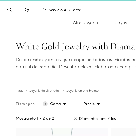
Servicio Al Cliente
Alta Joyería
Joyas
White Gold Jewelry with Diaman
Desde aretes y anillos que acaparan todas las miradas has
natural de cada día. Descubra piezas elaboradas con prec
Inicio
Joyería de diseñador
Joyería en oro blanco
Filtrar por
Gema
Precio
1
Mostrando
1
-
2
de
2
Diamantes amarillos