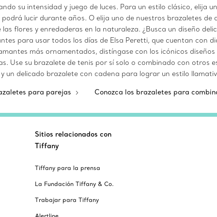
o su intensidad y juego de luces. Para un estilo clásico, elija 
e podrá lucir durante años. O elija uno de nuestros brazaletes d
s flores y enredaderas en la naturaleza. ¿Busca un diseño delic
tes para usar todos los días de Elsa Peretti, que cuentan con d
diamantes más ornamentados, distíngase con los icónicos diseños 
s. Use su brazalete de tenis por sí solo o combinado con otros es
y un delicado brazalete con cadena para lograr un estilo llamati
azaletes para parejas
Conozca los brazaletes para combi
Sitios relacionados con
Tiffany
Tiffany para la prensa
La Fundación Tiffany & Co.
Trabajar para Tiffany
Alertline