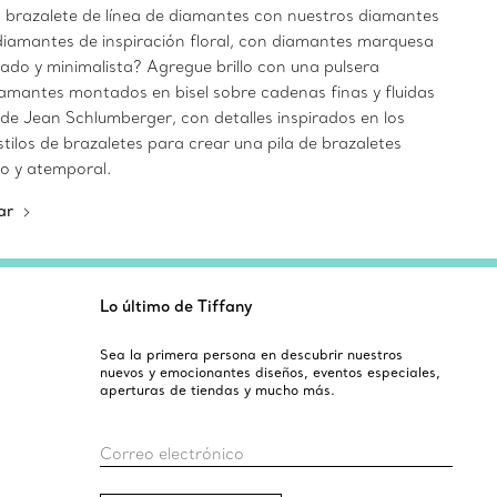
un brazalete de línea de diamantes con nuestros diamantes
e diamantes de inspiración floral, con diamantes marquesa
ado y minimalista? Agregue brillo con una pulsera
iamantes montados en bisel sobre cadenas finas y fluidas
de Jean Schlumberger, con detalles inspirados en los
tilos de brazaletes para crear una pila de brazaletes
vo y atemporal.
nar
Lo último de Tiffany
Sea la primera persona en descubrir nuestros
nuevos y emocionantes diseños, eventos especiales,
aperturas de tiendas y mucho más.
Correo electrónico