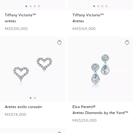
Tiffany Victoria™
Tiffany Victoria™
aretes
Aretes
MX$310,000
MX$169,000
Aretes estilo corazón
Elsa Peretti®
Aretes Diamonds by the Yard™
MX$74,000
MX$250,000