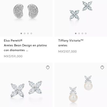
Elsa Peretti®
Tiffany Victoria™
Aretes Bean Design en platino
aretes
con diamantes …
MX$107,000
MX$159,000