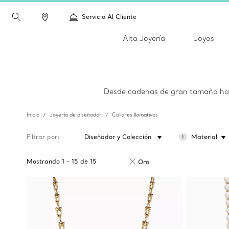
Servicio Al Cliente
Alta Joyería
Joyas
Desde cadenas de gran tamaño hast
Inicio
Joyería de diseñador
Collares llamativos
Filtrar por
Diseñador y Colección
Material
1
Mostrando
1
-
15
de
15
Oro