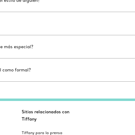
l estilo de alguien?
ue más especial?
al como formal?
Sitios relacionados con
Tiffany
Tiffany para la prensa