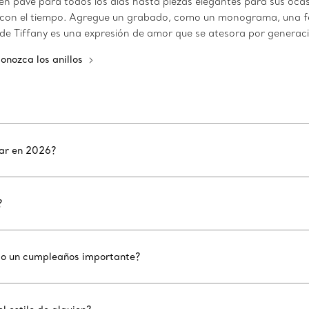
en pavé para todos los días hasta piezas elegantes para sus oca
ra con el tiempo. Agregue un grabado, como un monograma, una fe
de Tiffany es una expresión de amor que se atesora por generac
onozca los anillos
lar en 2026?
?
o o un cumpleaños importante?