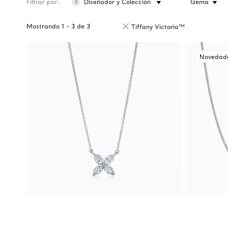
Filtrar por
Diseñador y Colección
Gema
1
Mostrando
1
-
3
de
3
Tiffany Victoria™
Novedad