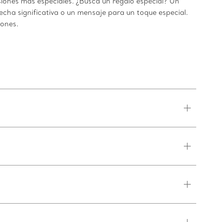
siones más especiales. ¿Busca un regalo especial? Un
cha significativa o un mensaje para un toque especial.
iones.