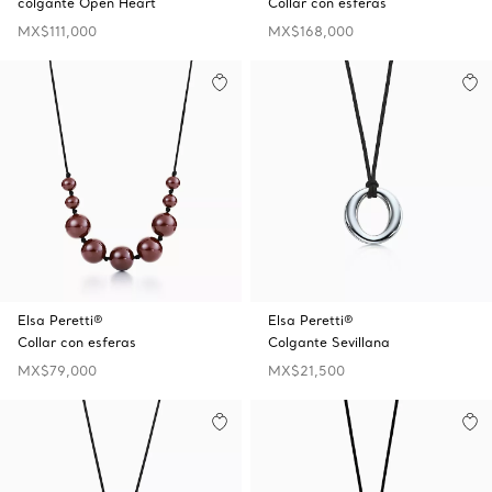
colgante Open Heart
Collar con esferas
MX$111,000
MX$168,000
Elsa Peretti®
Elsa Peretti®
Collar con esferas
Colgante Sevillana
MX$79,000
MX$21,500