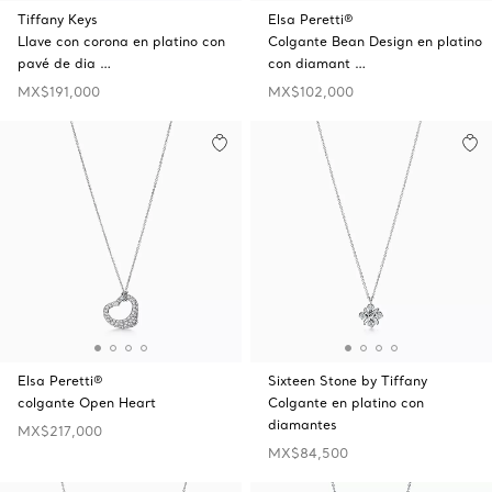
Tiffany Keys
Elsa Peretti®
Llave con corona en platino con
Colgante Bean Design en platino
pavé de dia …
con diamant …
MX$191,000
MX$102,000
Elsa Peretti®
Sixteen Stone by Tiffany
colgante Open Heart
Colgante en platino con
diamantes
MX$217,000
MX$84,500